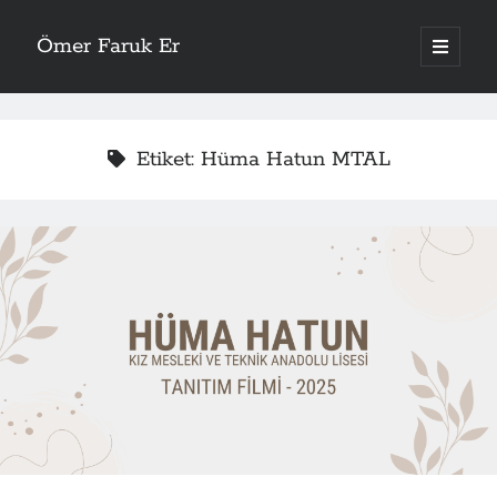
Ömer Faruk Er
ana
menüyü
aç
Etiket:
Hüma Hatun MTAL