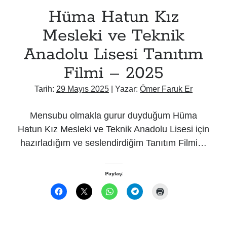
Hüma Hatun Kız
Mesleki ve Teknik
Anadolu Lisesi Tanıtım
Filmi – 2025
Tarih:
29 Mayıs 2025
| Yazar:
Ömer Faruk Er
Mensubu olmakla gurur duyduğum Hüma
Hatun Kız Mesleki ve Teknik Anadolu Lisesi için
hazırladığım ve seslendirdiğim Tanıtım Filmi…
Paylaş:
F
X
W
T
Y
a
'
h
e
a
c
t
a
l
z
e
e
t
e
d
b
p
s
g
ı
o
a
A
r
r